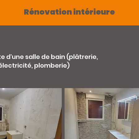
Rénovation intérieure
d'une salle de bain (plâtrerie,
électricité, plomberie)